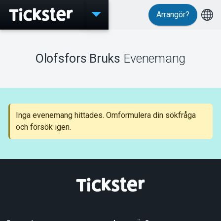
Arrangör?
Evenemang
Olofsfors Bruks
Evenemang
MyTickster
Inga evenemang hittades. Omformulera din sökfråga
och försök igen.
Support
Om Tickster