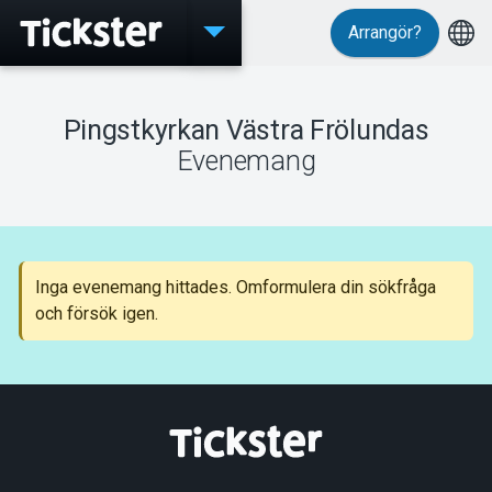
Arrangör?
Evenemang
Pingstkyrkan Västra Frölundas
Evenemang
MyTickster
Inga evenemang hittades. Omformulera din sökfråga
Support
och försök igen.
Om Tickster