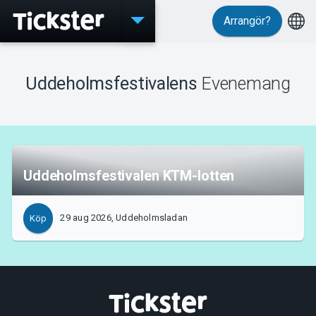
Arrangör?
Evenemang
Uddeholmsfestivalens
Evenemang
MyTickster
Uddeholmsfestivalen KTM-lotten
Support
29 aug 2026, Uddeholmsladan
Köp
Om Tickster