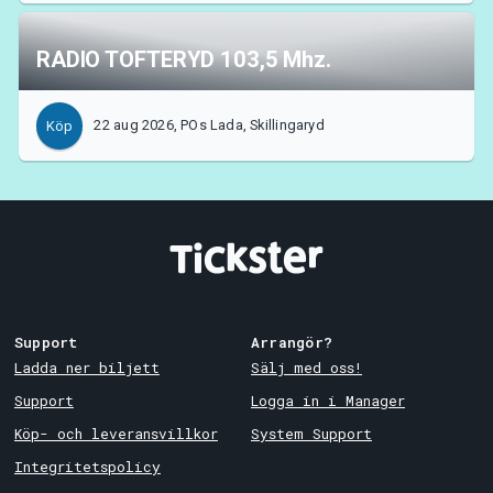
RADIO TOFTERYD 103,5 Mhz.
22 aug 2026, POs Lada, Skillingaryd
Köp
Support
Arrangör?
Ladda ner biljett
Sälj med oss!
Support
Logga in i Manager
Köp- och leveransvillkor
System Support
Integritetspolicy