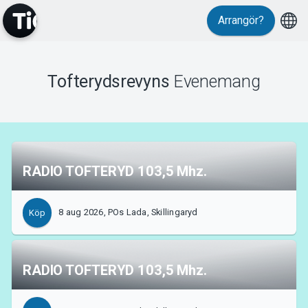
Evenemang
Arrangör?
Tofterydsrevyns
Evenemang
MyTickster
RADIO TOFTERYD 103,5 Mhz.
8 aug 2026, POs Lada, Skillingaryd
Köp
RADIO TOFTERYD 103,5 Mhz.
Support