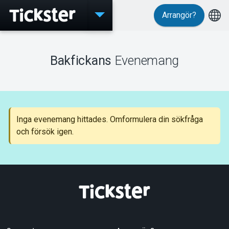
Arrangör?
Evenemang
Bakfickans
Evenemang
MyTickster
Inga evenemang hittades. Omformulera din sökfråga
och försök igen.
Support
Om Tickster