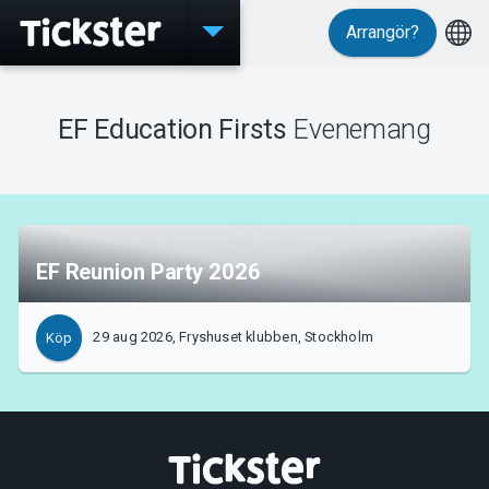
Arrangör?
Evenemang
EF Education Firsts
Evenemang
MyTickster
EF Reunion Party 2026
Support
29 aug 2026, Fryshuset klubben, Stockholm
Köp
Om Tickster