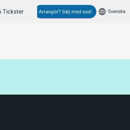
 Tickster
Svenska
Arrangör?
Sälj med oss!