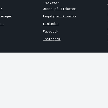
Tickster
s!
Jobba på Tickster
Manager
Logotyper & media
ort
LinkedIn
Facebook
Instagram