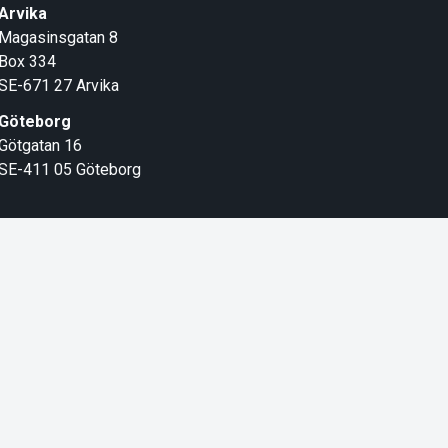
Arvika
Magasinsgatan 8
Box 334
SE-671 27
Arvika
Göteborg
Götgatan 16
SE-411 05
Göteborg