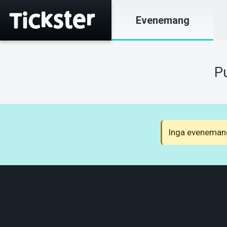
Evenemang
Pu
Inga evenemang