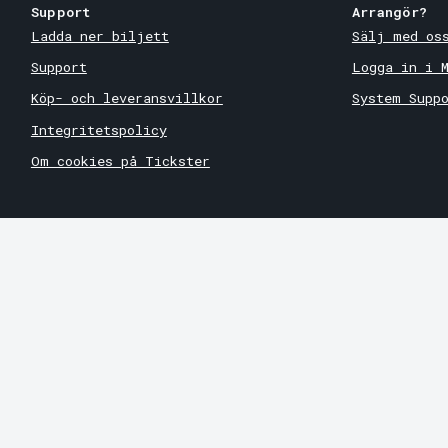
Support
Arrangör?
Ladda ner biljett
Sälj med os
Support
Logga in i 
Köp- och leveransvillkor
System Supp
Integritetspolicy
Om cookies på Tickster