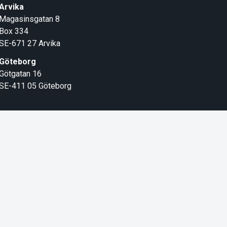
Arvika
Magasinsgatan 8
Box 334
SE-671 27
Arvika
Göteborg
Götgatan 16
SE-411 05
Göteborg