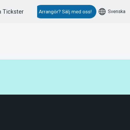
 Tickster
Svenska
Arrangör?
Sälj med oss!