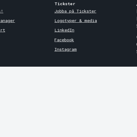
Tickster
s!
Jobba på Tickster
Manager
Logotyper & media
ort
LinkedIn
Facebook
Instagram