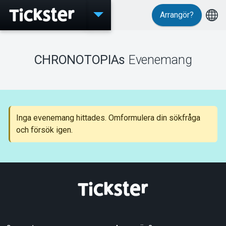
Arrangör?
Evenemang
CHRONOTOPIAs
Evenemang
MyTickster
Inga evenemang hittades. Omformulera din sökfråga
och försök igen.
Support
Om Tickster