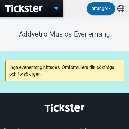
Arrangör?
Evenemang
Addvetro Musics
Evenemang
MyTickster
Inga evenemang hittades. Omformulera din sökfråga
och försök igen.
Support
Om Tickster