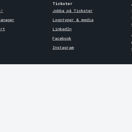
Tickster
s!
Jobba på Tickster
Manager
Logotyper & media
ort
LinkedIn
Facebook
Instagram