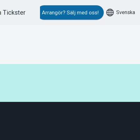
 Tickster
Svenska
Arrangör?
Sälj med oss!