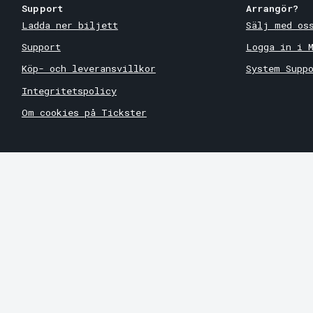
Support
Arrangör?
Ladda ner biljett
Sälj med os
Support
Logga in i 
Köp- och leveransvillkor
System Supp
Integritetspolicy
Om cookies på Tickster