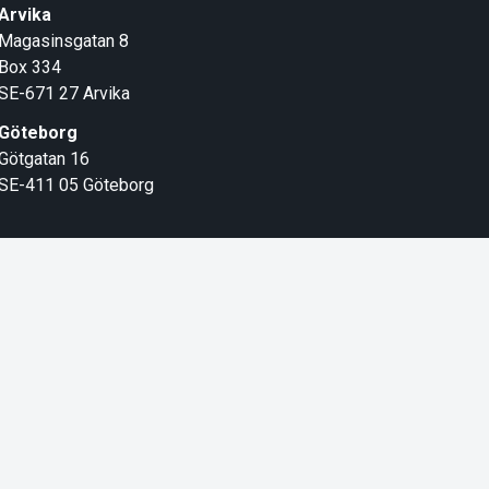
Arvika
Magasinsgatan 8
Box 334
SE-671 27
Arvika
Göteborg
Götgatan 16
SE-411 05
Göteborg