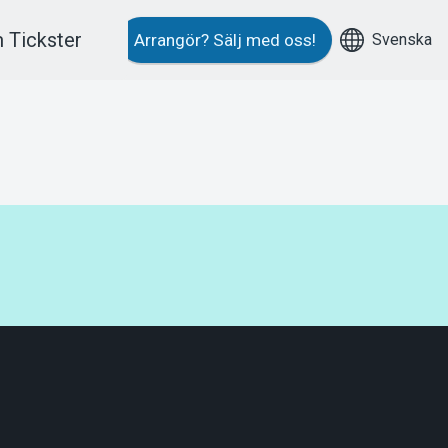
 Tickster
Svenska
Arrangör?
Sälj med oss!