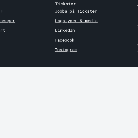
Tickster
s!
Jobba på Tickster
Manager
Logotyper & media
ort
LinkedIn
Facebook
Instagram