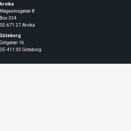
Arvika
Magasinsgatan 8
Box 334
SE-671 27
Arvika
Göteborg
Götgatan 16
SE-411 05
Göteborg