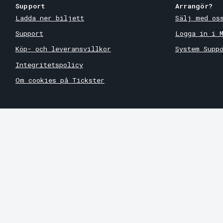
Support
Arrangör?
Ladda ner biljett
Sälj med os
Support
Logga in i 
Köp- och leveransvillkor
System Supp
Integritetspolicy
Om cookies på Tickster