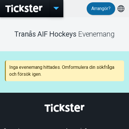
Arrangör?
Evenemang
Tranås AIF Hockeys
Evenemang
MyTickster
Inga evenemang hittades. Omformulera din sökfråga
och försök igen.
Support
Om Tickster