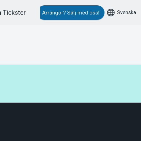
 Tickster
Svenska
Arrangör?
Sälj med oss!