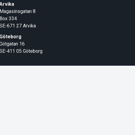
Arvika
Magasinsgatan 8
Box 334
SE-671 27
Arvika
Göteborg
Götgatan 16
SE-411 05
Göteborg