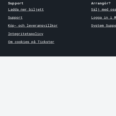
Support
Arrangör?
Ladda ner biljett
Sälj med os
Support
Logga in i 
Köp- och leveransvillkor
System Supp
Integritetspolicy
Om cookies på Tickster