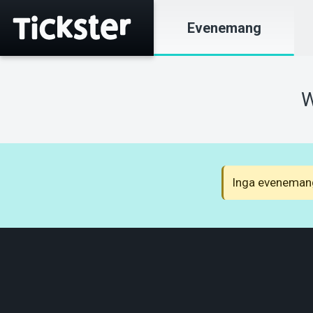
Evenemang
W
Inga evenemang