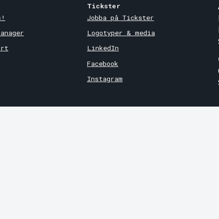
Tickster
s!
Jobba på Tickster
Manager
Logotyper & media
ort
LinkedIn
Facebook
Instagram