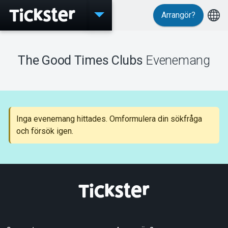
Arrangör?
Evenemang
The Good Times Clubs
Evenemang
MyTickster
Inga evenemang hittades. Omformulera din sökfråga
och försök igen.
Support
Om Tickster