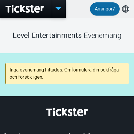
Arrangör?
Evenemang
Level Entertainments
Evenemang
MyTickster
Inga evenemang hittades. Omformulera din sökfråga
och försök igen.
Support
Om Tickster