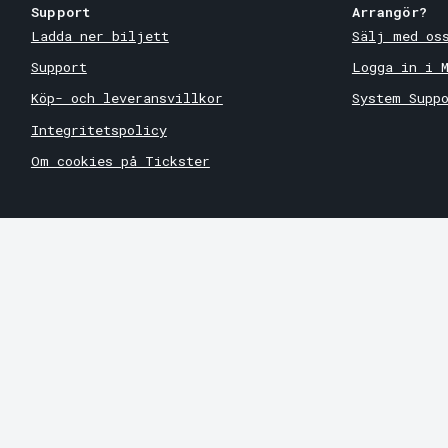
Support
Arrangör?
Ladda ner biljett
Sälj med os
Support
Logga in i 
Köp- och leveransvillkor
System Supp
Integritetspolicy
Om cookies på Tickster