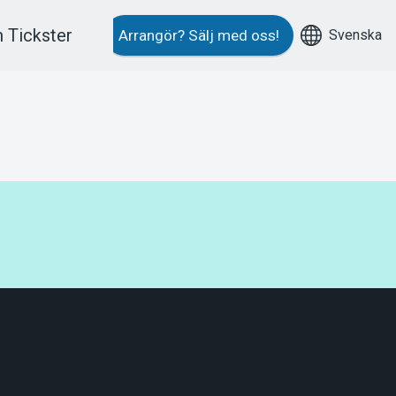
 Tickster
Svenska
Arrangör?
Sälj med oss!