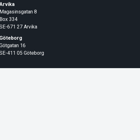
Arvika
Magasinsgatan 8
Box 334
SE-671 27
Arvika
Göteborg
Götgatan 16
SE-411 05
Göteborg