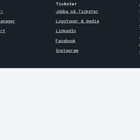
Tickster
s!
Jobba på Tickster
Manager
Logotyper & media
ort
LinkedIn
Facebook
Instagram