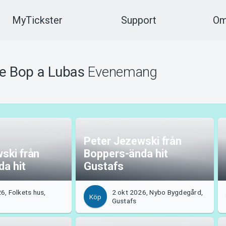
MyTickster
Support
Om
e Bop a Lubas
Evenemang
Peter Jezewski från
ski från
Boppers-ända hit
a hit
Gustafs
6, Folkets hus,
2 okt 2026, Nybo Bygdegård,
Köp
g
Gustafs