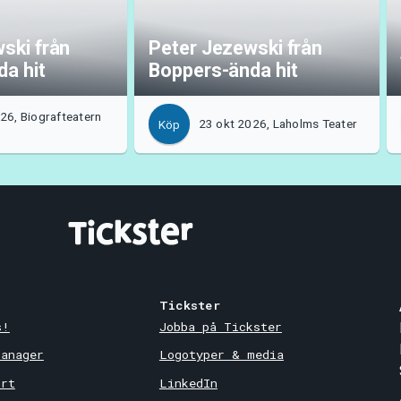
ski från
Peter Jezewski från
a hit
Boppers-ända hit
26, Biografteatern
23 okt 2026, Laholms Teater
Köp
Tickster
s!
Jobba på Tickster
Manager
Logotyper & media
ort
LinkedIn