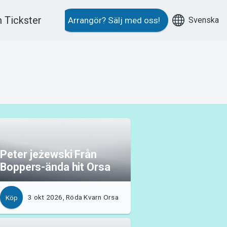
 Tickster
Svenska
Arrangör?
Sälj med oss!
Peter jeżewski Från
Boppers-ända hit Orsa
3 okt 2026, Röda Kvarn Orsa
Köp