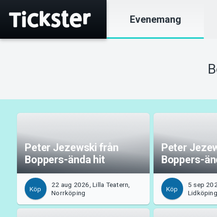
Evenemang
B
Peter Jezewski från
Peter Jezew
Boppers-ända hit
Boppers-änd
22 aug 2026, Lilla Teatern,
5 sep 202
Köp
Köp
Norrköping
Lidköpin