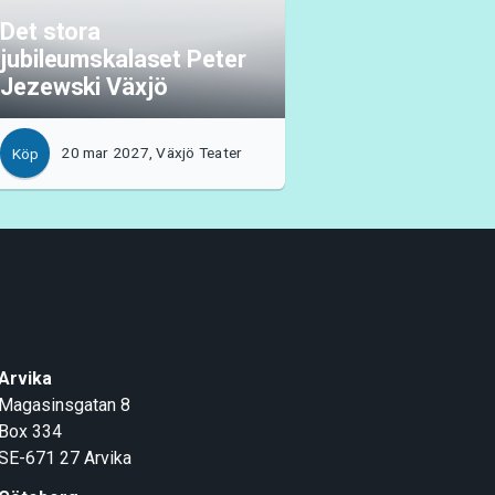
Det stora
jubileumskalaset Peter
Jezewski Växjö
20 mar 2027, Växjö Teater
Köp
Arvika
Magasinsgatan 8
Box 334
SE-671 27
Arvika