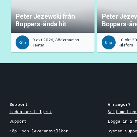
Peter Jezewski från
Peter Jezew
Boppers-ända hit
Boppers-änd
9 okt 2026, Söderhamns
10 okt 20
Köp
Köp
Teater
Kilafors
Support
Arrangör?
Ladda ner biljett
Sälj med os
Support
Logga in i 
Köp- och leveransvillkor
System Supp