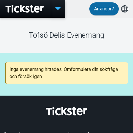
Arrangör?
Evenemang
Tofsö Delis
Evenemang
MyTickster
Inga evenemang hittades. Omformulera din sökfråga
och försök igen.
Support
Om Tickster