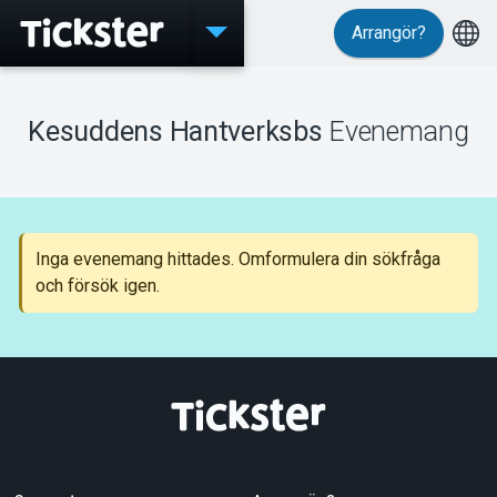
Arrangör?
Evenemang
Kesuddens Hantverksbs
Evenemang
MyTickster
Inga evenemang hittades. Omformulera din sökfråga
och försök igen.
Support
Om Tickster