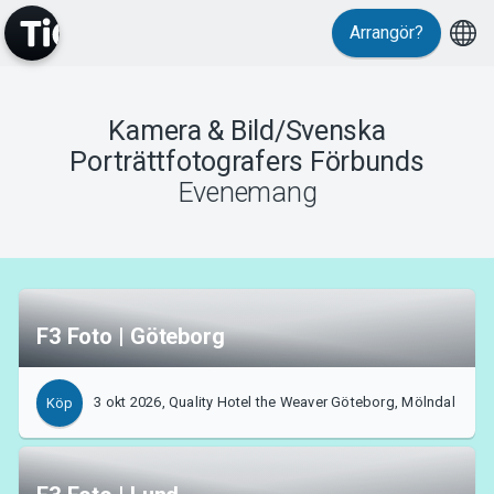
Arrangör?
MyTickster
Kamera & Bild/Svenska
Porträttfotografers Förbunds
Evenemang
Support
F3 Foto | Göteborg
3 okt 2026, Quality Hotel the Weaver Göteborg, Mölndal
Köp
Om Tickster