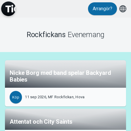
Arrangör?
MyTickster
Rockfickans
Evenemang
Nicke Borg med band spelar Backyard
Support
Babies
11 sep 2026, MF Rockfickan, Hova
Köp
Om Tickster
Attentat och City Saints