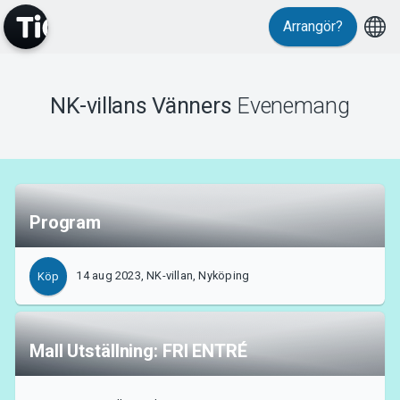
Arrangör?
NK-villans Vänners
Evenemang
MyTickster
Program
14 aug 2023, NK-villan, Nyköping
Köp
Support
Mall Utställning: FRI ENTRÉ