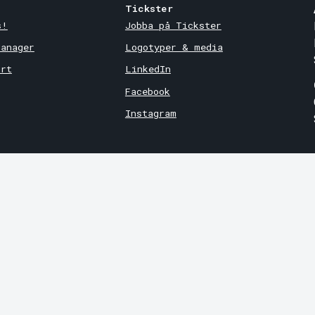
Tickster
s!
Jobba på Tickster
Manager
Logotyper & media
ort
LinkedIn
Facebook
Instagram