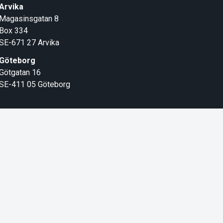
Arvika
Magasinsgatan 8
Box 334
SE-671 27
Arvika
Göteborg
Götgatan 16
SE-411 05
Göteborg