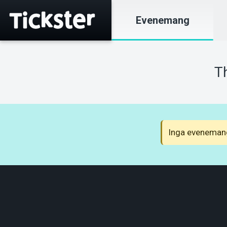
Evenemang
T
Inga evenemang