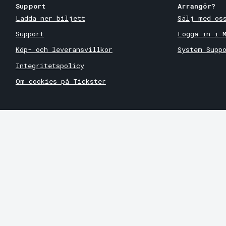
Support
Arrangör?
Ladda ner biljett
Sälj med os
Support
Logga in i 
Köp- och leveransvillkor
System Supp
Integritetspolicy
Om cookies på Tickster