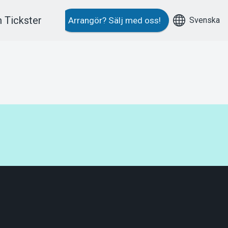
 Tickster
Svenska
Arrangör?
Sälj med oss!