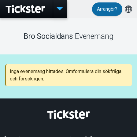
Arrangör?
Evenemang
Bro Socialdans
Evenemang
MyTickster
Inga evenemang hittades. Omformulera din sökfråga
och försök igen.
Support
Om Tickster