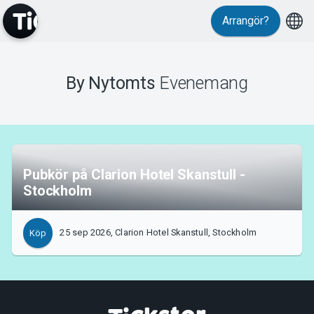
Arrangör?
MyTickster
By Nytomts
Evenemang
Support
Pubkör på Clarion Hotel Skanstull -
Stockholm
Om Tickster
25 sep 2026, Clarion Hotel Skanstull, Stockholm
Köp