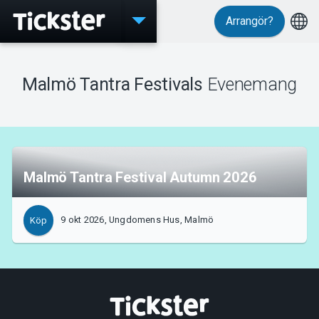
Arrangör?
Evenemang
Malmö Tantra Festivals
Evenemang
MyTickster
Malmö Tantra Festival Autumn 2026
Support
9 okt 2026, Ungdomens Hus, Malmö
Köp
Om Tickster