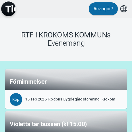
Arrangör?
MyTickster
RTF i KROKOMS KOMMUNs
Evenemang
Support
Förnimmelser
15 sep 2026, Rödöns Bygdegårdsförening, Krokom
Köp
Om Tickster
Violetta tar bussen (kl 15.00)