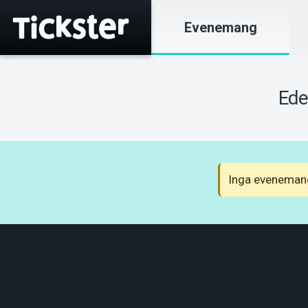
Evenemang
Ed
Inga evenemang