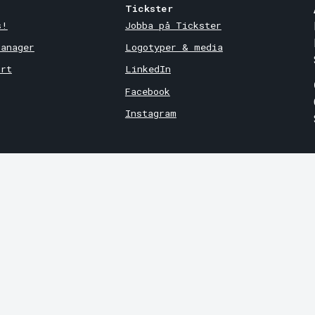
Tickster
s!
Jobba på Tickster
Manager
Logotyper & media
ort
LinkedIn
Facebook
Instagram