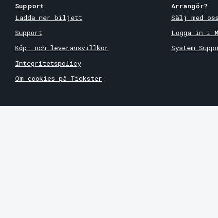
Support
Arrangör?
Ladda ner biljett
Sälj med os
Support
Logga in i 
Köp- och leveransvillkor
System Supp
Integritetspolicy
Om cookies på Tickster