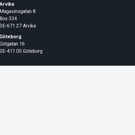
Arvika
Magasinsgatan 8
Box 334
SE-671 27
Arvika
Göteborg
Götgatan 16
SE-411 05
Göteborg