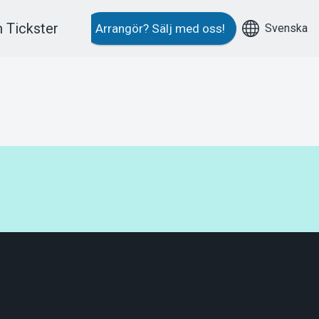
 Tickster
Svenska
Arrangör?
Sälj med oss!