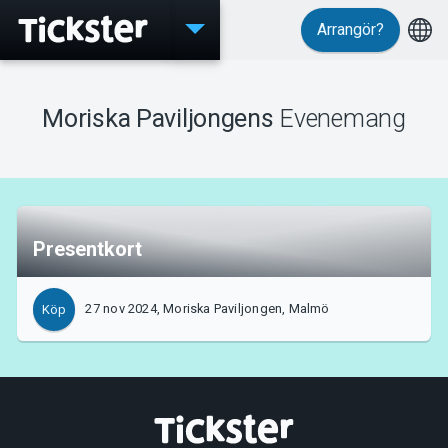
Arrangör?
Evenemang
Moriska Paviljongens
Evenemang
MyTickster
Presentkort
Support
27 nov 2024, Moriska Paviljongen, Malmö
Köp
Om Tickster