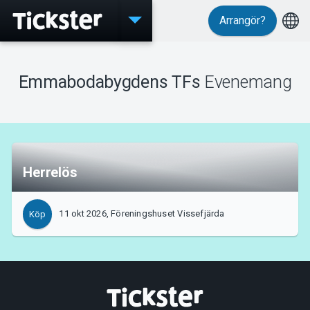
Arrangör?
Evenemang
Emmabodabygdens TFs
Evenemang
MyTickster
Herrelös
Support
11 okt 2026, Föreningshuset Vissefjärda
Köp
Om Tickster