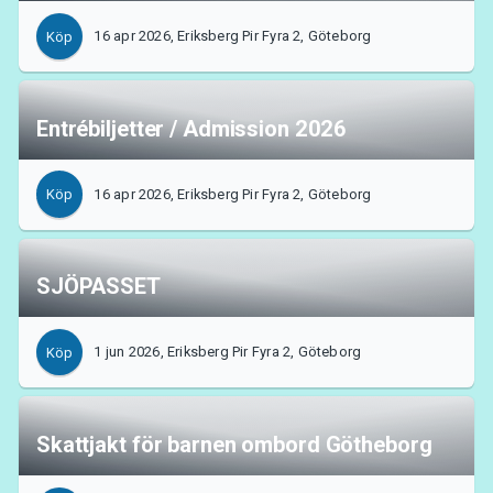
MyTickster
16 apr 2026, Eriksberg Pir Fyra 2, Göteborg
Köp
Entrébiljetter / Admission 2026
16 apr 2026, Eriksberg Pir Fyra 2, Göteborg
Köp
SJÖPASSET
1 jun 2026, Eriksberg Pir Fyra 2, Göteborg
Köp
Support
Skattjakt för barnen ombord Götheborg