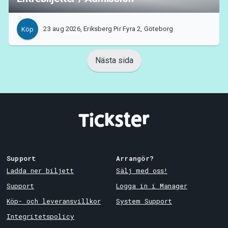
23 aug 2026, Eriksberg Pir Fyra 2, Göteborg
Köp
Nästa sida
Support
Arrangör?
Ladda ner biljett
Sälj med oss!
Support
Logga in i Manager
Köp- och leveransvillkor
System Support
Integritetspolicy