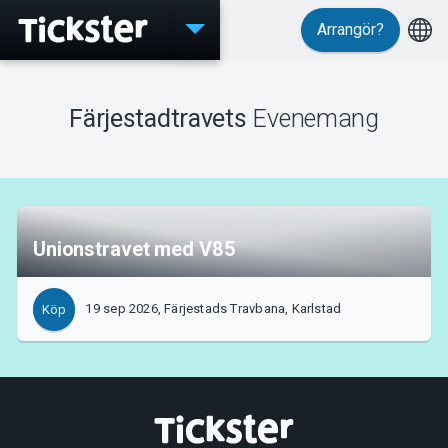
Arrangör?
Evenemang
Färjestadtravets
Evenemang
MyTickster
Unionstravet med V85
Support
19 sep 2026, Färjestads Travbana, Karlstad
Köp
Om Tickster