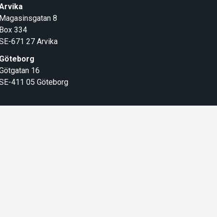
Arvika
Magasinsgatan 8
Box 334
SE-671 27
Arvika
Göteborg
Götgatan 16
SE-411 05
Göteborg