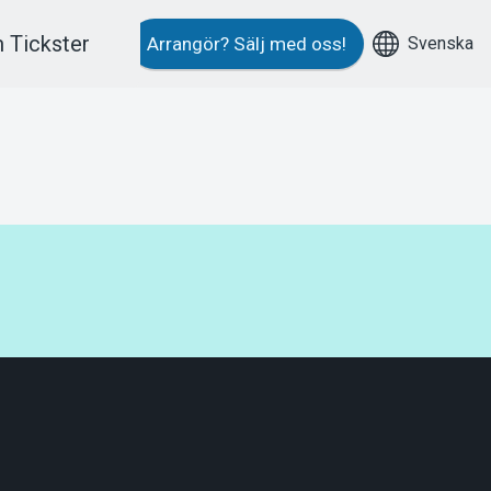
 Tickster
Svenska
Arrangör?
Sälj med oss!