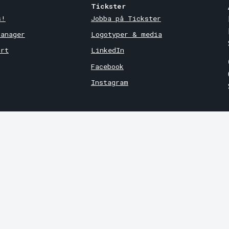
Tickster
s!
Jobba på Tickster
Manager
Logotyper & media
ort
LinkedIn
Facebook
Instagram