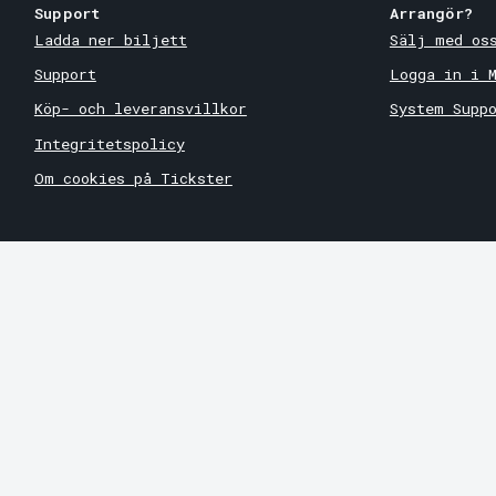
Support
Arrangör?
Ladda ner biljett
Sälj med os
Support
Logga in i 
Köp- och leveransvillkor
System Supp
Integritetspolicy
Om cookies på Tickster