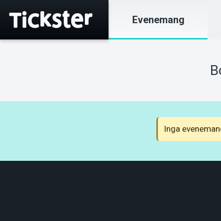
Evenemang
B
Inga evenemang