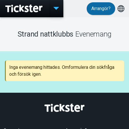
Arrangör?
Evenemang
Strand nattklubbs
Evenemang
MyTickster
Inga evenemang hittades. Omformulera din sökfråga
och försök igen.
Support
Om Tickster