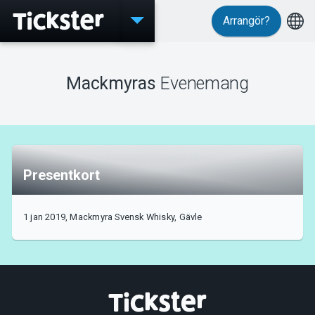
Arrangör?
Evenemang
Mackmyras
Evenemang
MyTickster
Presentkort
Support
1 jan 2019, Mackmyra Svensk Whisky, Gävle
Om Tickster