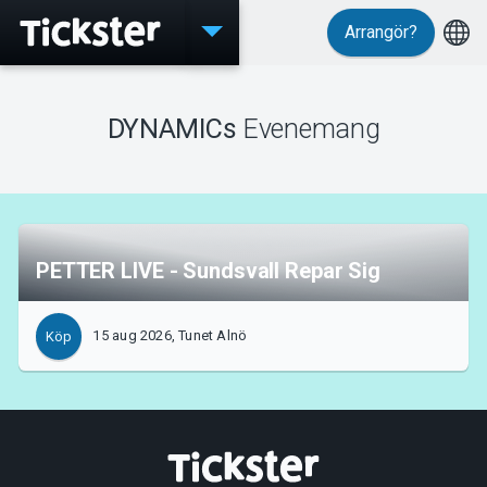
Arrangör?
Evenemang
DYNAMICs
Evenemang
MyTickster
PETTER LIVE - Sundsvall Repar Sig
Support
15 aug 2026, Tunet Alnö
Köp
Om Tickster