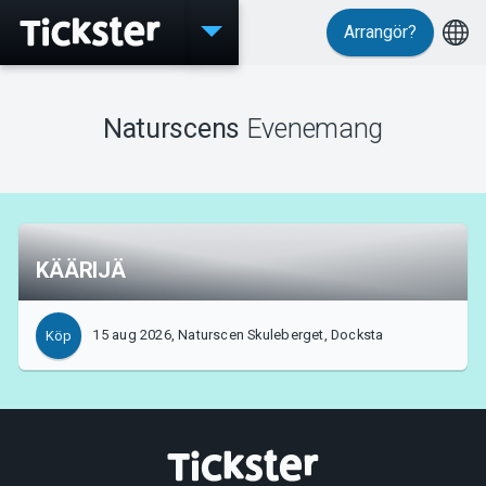
Arrangör?
Evenemang
Naturscens
Evenemang
MyTickster
KÄÄRIJÄ
Support
15 aug 2026, Naturscen Skuleberget, Docksta
Köp
Om Tickster