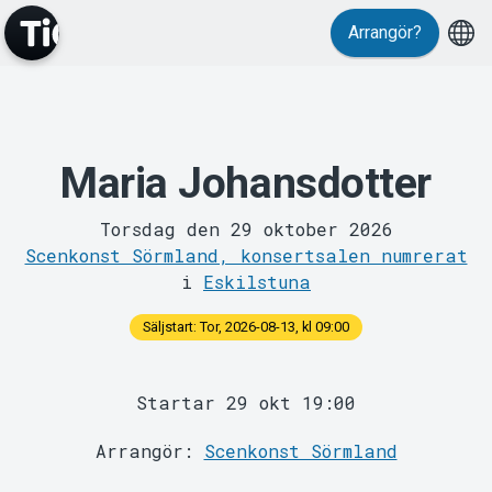
Arrangör?
Maria Johansdotter
MyTickster
Torsdag den 29 oktober 2026
Scenkonst Sörmland, konsertsalen numrerat
i
Eskilstuna
Säljstart: Tor, 2026-08-13, kl 09:00
Startar 29 okt 19:00
Support
Arrangör:
Scenkonst Sörmland