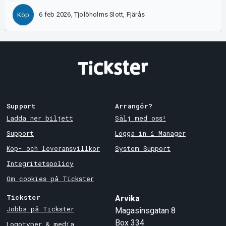
6 feb 2026, Tjolöholms Slott, Fjärås
Köp
Support
Arrangör?
Ladda ner biljett
Sälj med oss!
Support
Logga in i Manager
Köp- och leveransvillkor
System Support
Integritetspolicy
Om cookies på Tickster
Tickster
Arvika
Jobba på Tickster
Magasinsgatan 8
Box 334
Logotyper & media