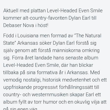
Support
Aktuell med plattan Level-Headed Even Smile
kommer alt-country-favoriten Dylan Earl till
Debaser Nova i höst!
Född i Louisiana men formad av “The Natural
State” Arkansas söker Dylan Earl förstå sig
själv genom att förstå människorna omkring
sig. Förra året landade hans senaste album
Om Tickster
Level-Headed Even Smile, där han blickar
tillbaka på sina formativa år i Arkansas. Med
vemodig nostalgi, historisk medvetenhet och ett
uppfriskande progressivt förhållningssätt till
country- och westernmusiken skapar Earl ett
album fyllt av torr humor och en okuvlig vilja att
gå sin egen väg.