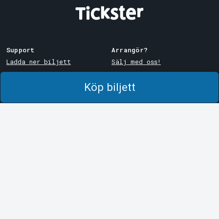
Support
Arrangör?
Ladda ner biljett
Sälj med oss!
Support
Logga in i Manager
Köp biljett
Köp- och leveransvillkor
System Support
Integritetspolicy
Om cookies på Tickster
Tickster
Arvika
Jobba på Tickster
Magasinsgatan 8
Box 334
Logotyper & media
SE-671 27
Arvika
LinkedIn
Göteborg
Facebook
Götgatan 16
Instagram
SE-411 05
Göteborg