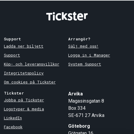
Support
Arrangör?
Ladda ner biljett
Sälj med oss!
Support
Logga in i Manager
Köp- och leveransvillkor
System Support
Integritetspolicy
Om cookies på Tickster
Tickster
Arvika
Jobba på Tickster
Magasinsgatan 8
Box 334
Logotyper & media
SE-671 27
Arvika
LinkedIn
Göteborg
Facebook
Götgatan 16