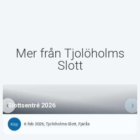
Mer från Tjolöholms
Slott
Slottsentré 2026
6 feb 2026, Tjolöholms Slott, Fjärås
Köp