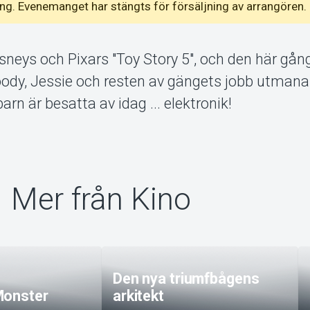
emang. Evenemanget har stängts för försäljning av arrangören.
isneys och Pixars "Toy Story 5", och den här gån
ody, Jessie och resten av gängets jobb utmana
arn är besatta av idag ... elektronik!
Mer från Kino
Den nya triumfbågens
Monster
arkitekt