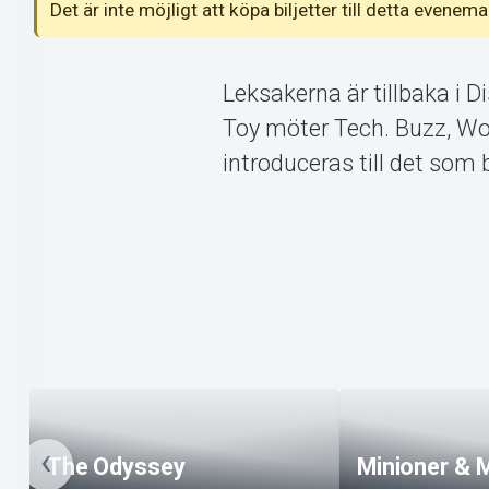
Det är inte möjligt att köpa biljetter till detta even
Leksakerna är tillbaka i D
Toy möter Tech. Buzz, Wo
introduceras till det som b
The Odyssey
Minioner & 