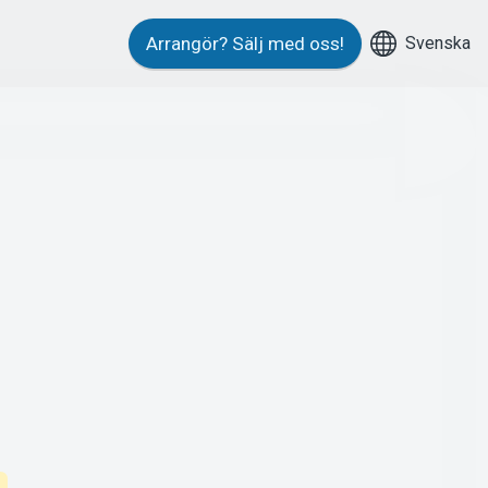
Svenska
Arrangör?
Sälj med oss!