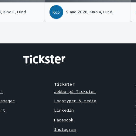
, Kino 3, Lund
9 aug 2026, Kino 4, Lund
Köp
Tickster
s!
Jobba på Tickster
Manager
Logotyper & media
ort
LinkedIn
Facebook
Instagram