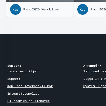
9 aug 2026, Kino 1, Lund
9 aug 2026
Köp
Köp
Support
Arrangör?
Ladda ner biljett
Sälj med os
Support
Logga in i 
Köp- och leveransvillkor
System Supp
Integritetspolicy
Om cookies på Tickster