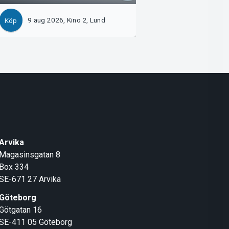
9 aug 2026, Kino 2, Lund
9 aug 2026, Kino 
Köp
Köp
Arvika
Magasinsgatan 8
Box 334
SE-671 27
Arvika
Göteborg
Götgatan 16
SE-411 05
Göteborg