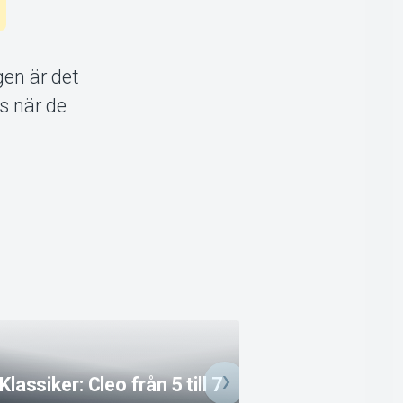
gen är det
s när de
Klassiker: Cleo från 5 till 7
Marty Supreme