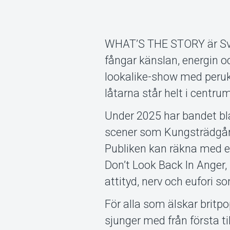
WHAT’S THE STORY är Sve
fångar känslan, energin o
lookalike-show med peruke
låtarna står helt i centru
Under 2025 har bandet bla
scener som Kungsträdgård
Publiken kan räkna med en
Don’t Look Back In Ange
attityd, nerv och eufori s
För alla som älskar britpo
sjunger med från första till