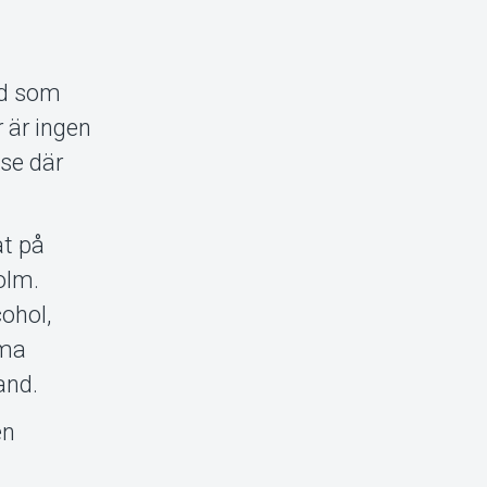
nd som
 är ingen
lse där
at på
olm.
cohol,
mma
and.
en