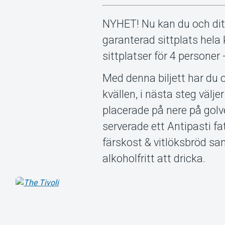
NYHET! Nu kan du och ditt
garanterad sittplats hela 
sittplatser för 4 personer -
Med denna biljett har du o
kvällen, i nästa steg välje
placerade på nere på golve
serverade ett Antipasti fat
färskost & vitlöksbröd samt 
alkoholfritt att dricka.