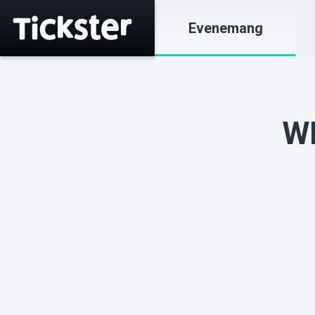
Evenemang
W