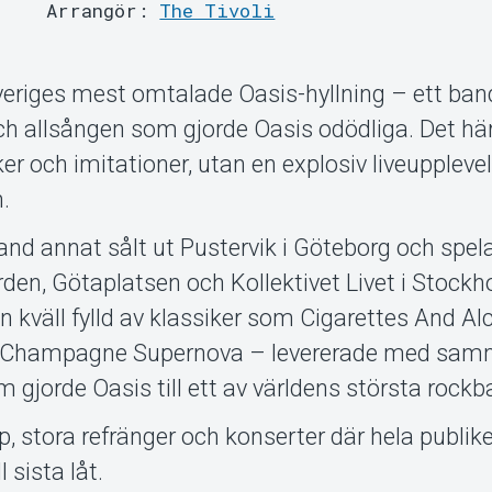
Arrangör:
The Tivoli
riges mest omtalade Oasis-hyllning – ett ba
ch allsången som gjorde Oasis odödliga. Det här
r och imitationer, utan en explosiv liveuppleve
m.
nd annat sålt ut Pustervik i Göteborg och spel
en, Götaplatsen och Kollektivet Livet i Stockh
 kväll fylld av klassiker som Cigarettes And Al
r, Champagne Supernova – levererade med sa
om gjorde Oasis till ett av världens största rockb
p, stora refränger och konserter där hela publik
 sista låt.