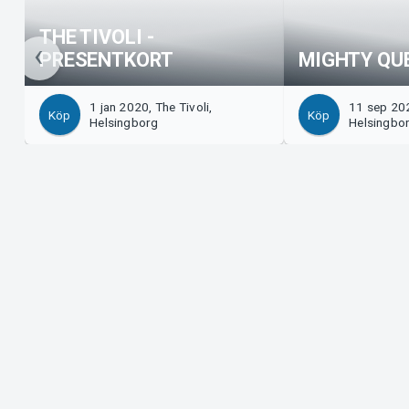
THE TIVOLI -
PRESENTKORT
MIGHTY QU
1 jan 2020, The Tivoli,
11 sep 202
Köp
Köp
Helsingborg
Helsingbo
Support
Arrangör?
Ladda ner biljett
Sälj med os
Support
Logga in i 