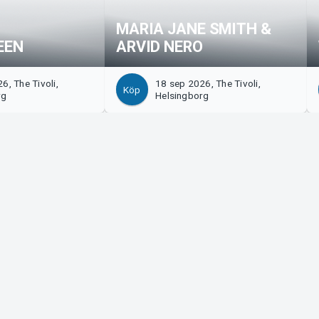
MARIA JANE SMITH &
EEN
ARVID NERO
6, The Tivoli,
18 sep 2026, The Tivoli,
Köp
rg
Helsingborg
Tickster
s!
Jobba på Tickster
Manager
Logotyper & media