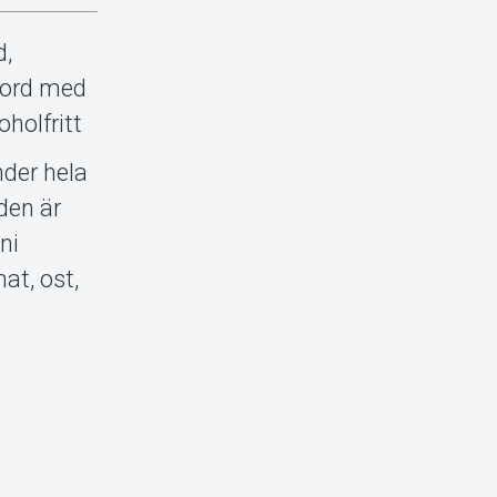
d,
 bord med
oholfritt
nder hela
rden är
ni
at, ost,