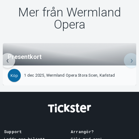
Mer från Wermland
Opera
Presentkort
1 dec 2025, Wermland Opera Stora Scen, Karlstad
Köp
Support
Arrangör?
Ladda ner biljett
Sälj med oss!