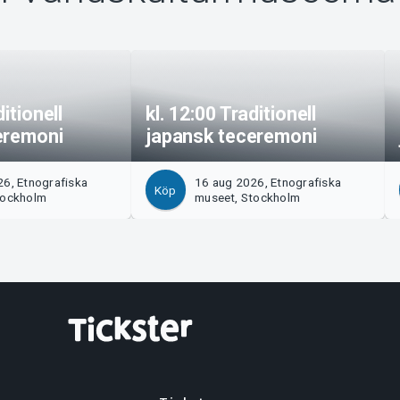
ditionell
kl. 12:00 Traditionell
eremoni
japansk teceremoni
6, Etnografiska
16 aug 2026, Etnografiska
Köp
tockholm
museet, Stockholm