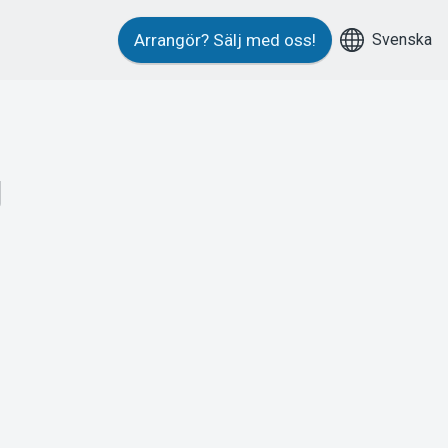
Svenska
Arrangör?
Sälj med oss!
g