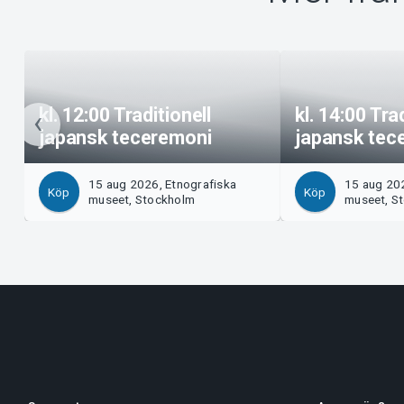
kl. 12:00 Traditionell
kl. 14:00 Tra
japansk teceremoni
japansk tec
15 aug 2026, Etnografiska
15 aug 202
Köp
Köp
museet, Stockholm
museet, S