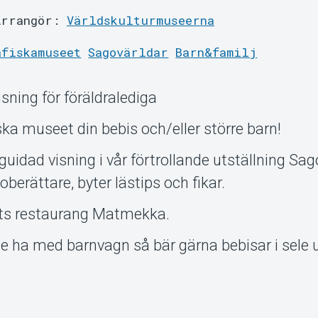
Arrangör:
Världskulturmuseerna
afiskamuseet
Sagovärldar
Barn&familj
sning för föräldralediga
ka museet din bebis och/eller större barn!
uidad visning i vår förtrollande utställning Sag
oberättare, byter lästips och fikar.
ets restaurang Matmekka.
nte ha med barnvagn så bär gärna bebisar i sele 