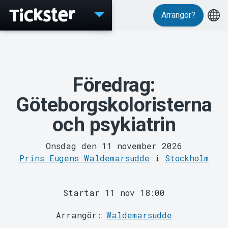
Arrangör?
Evenemang
Föredrag:
Göteborgskoloristerna
och psykiatrin
Onsdag den 11 november 2026
Prins Eugens Waldemarsudde
i
Stockholm
MyTickster
Startar 11 nov 18:00
Arrangör:
Waldemarsudde