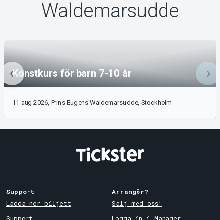
Waldemarsudde
Konstkurs för barn 7-10 år
11 aug 2026, Prins Eugens Waldemarsudde, Stockholm
Support
Arrangör?
Ladda ner biljett
Sälj med oss!
Support
Logga in i Manager