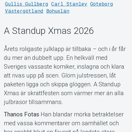
MyTickster
Gullis Gullberg
Carl Stanley
Göteborg
Västergötland
Bohuslän
A Standup Xmas 2026
Årets roligaste julklapp är tillbaka – och i år får
du mer än dubbelt upp. En helkväll med
Sveriges vassaste komiker, inslagna och klara
att rivas upp på scen. Glöm julstressen, låt
paketen ligga och skippa glöggen. A Standup
Xmas är skrattfesten som värmer mer än alla
julbrasor tillsammans.
Support
Thanos Fotas
Han blandar mörka betraktelser
med vassa kommentarer om samhället och
har snabbt blivit en favorit på landets stora