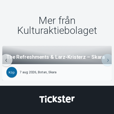
Mer från
Kulturaktiebolaget
The Refreshments & Larz-Kristerz – Skara
7 aug 2026, Botan, Skara
Köp