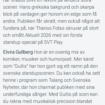
scener. Hans grekiska bakgrund och skarpa
blick på vardagen ger honom en edge som få
andra. Publiken får skratt, men också något att
fundera på, när Thanos Fotas skruvar på stort
och smått.Aktuell 2026 med sin första
standup-special på SVT Play.
Elvira Gullberg
Hon är en ovanlig mix av
komiker, musiker och humor­poet. Mer känd
som “Gullis” har hon gjort sig ett namn på den
Om Tickster
svenska standup­scenen. Du kan också ha sett
henne i program som Talang och Svenska
Nyheter, där hon charmat publiken med sina
under­fundiga sånger. Med Gullis på scen kan
du räkna med musikalisk precision blandat