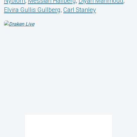
Nyblom
,
Messiah Hallberg
,
Diyari Mahmoud
,
Elvira Gullis Gullberg
,
Carl Stanley