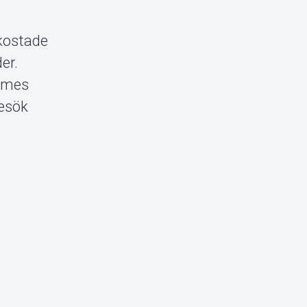
åkostade
er.
James
besök