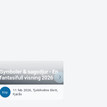
Symboler & sagodjur - En
fantasifull visning 2026
Slottsentré
11 feb 2026, Tjolöholms Slott,
9 aug 2026, Tjolö
Köp
Köp
Fjärås
Fjärås