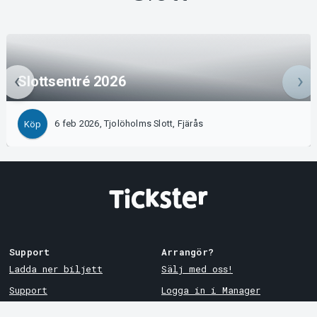
Slottsentré 2026
6 feb 2026, Tjolöholms Slott, Fjärås
Köp
Support
Arrangör?
Ladda ner biljett
Sälj med oss!
Support
Logga in i Manager
Köp- och leveransvillkor
System Support