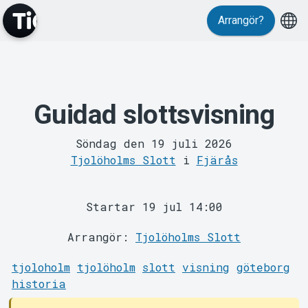
Arrangör?
Guidad slottsvisning
MyTickster
Söndag den 19 juli 2026
Tjolöholms Slott
i
Fjärås
Startar 19 jul 14:00
Support
Arrangör:
Tjolöholms Slott
tjoloholm
tjolöholm
slott
visning
göteborg
historia